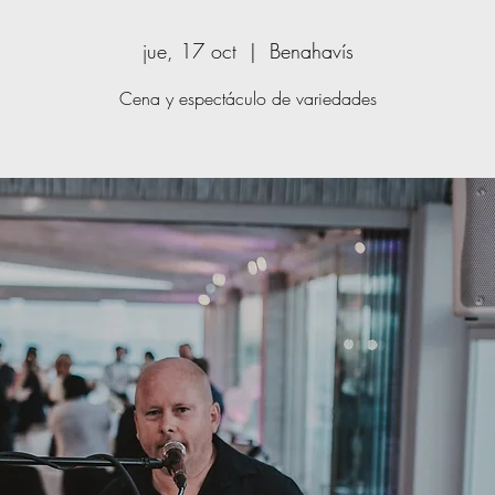
jue, 17 oct
  |  
Benahavís
Cena y espectáculo de variedades