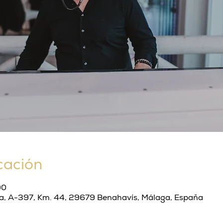
cación
00
da, A-397, Km. 44, 29679 Benahavís, Málaga, España