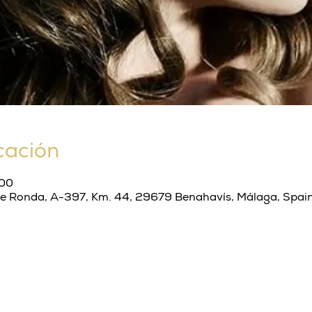
cación
:00
de Ronda, A-397, Km. 44, 29679 Benahavís, Málaga, Spai