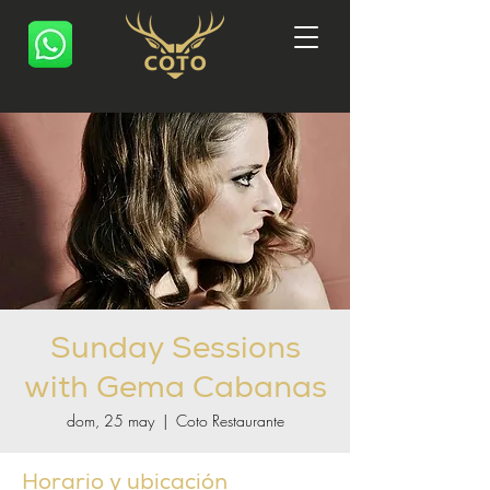
Sunday Sessions
with Gema Cabanas
dom, 25 may
  |  
Coto Restaurante
Horario y ubicación