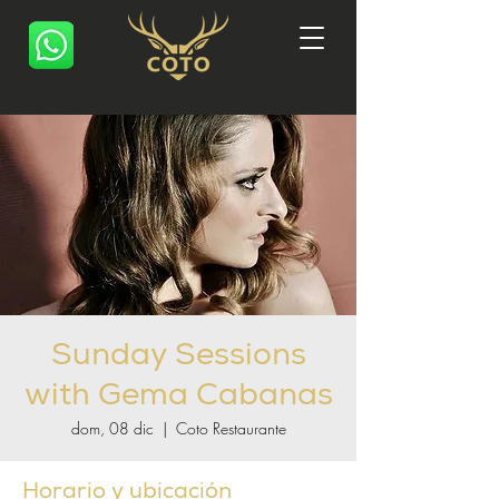
Sunday Sessions
with Gema Cabanas
dom, 08 dic
  |  
Coto Restaurante
Horario y ubicación