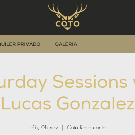
QUILER PRIVADO
GALERÍA
urday Sessions 
Lucas Gonzalez
sáb, 08 nov
  |  
Coto Restaurante