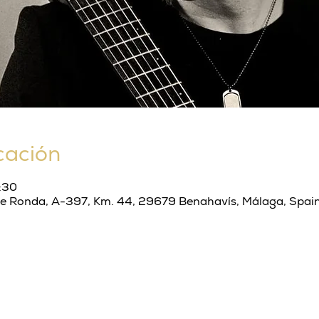
cación
:30
de Ronda, A-397, Km. 44, 29679 Benahavís, Málaga, Spai