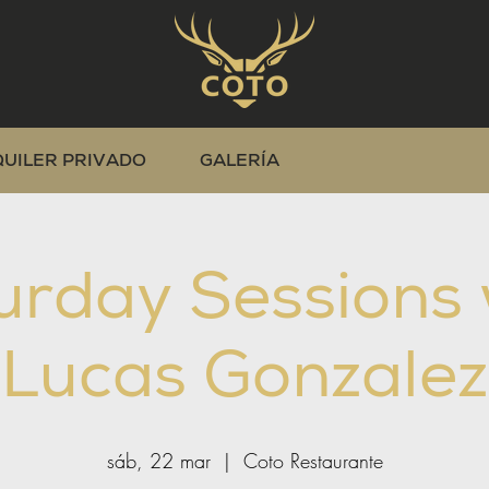
QUILER PRIVADO
GALERÍA
urday Sessions 
Lucas Gonzalez
sáb, 22 mar
  |  
Coto Restaurante