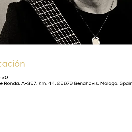
cación
2:30
de Ronda, A-397, Km. 44, 29679 Benahavís, Málaga, Spai