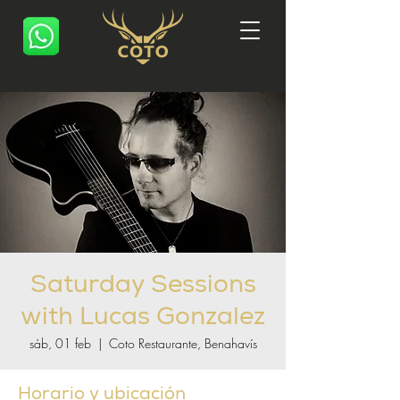
Saturday Sessions
with Lucas Gonzalez
sáb, 01 feb
  |  
Coto Restaurante, Benahavís
Horario y ubicación