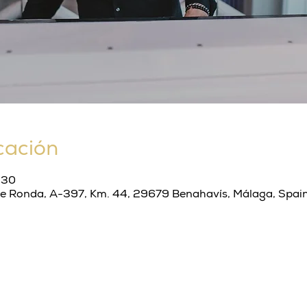
cación
:30
de Ronda, A-397, Km. 44, 29679 Benahavís, Málaga, Spai