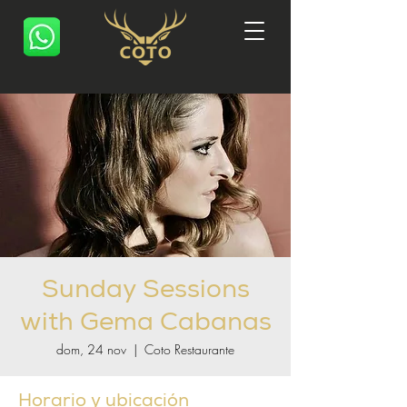
Sunday Sessions
with Gema Cabanas
dom, 24 nov
  |  
Coto Restaurante
Horario y ubicación